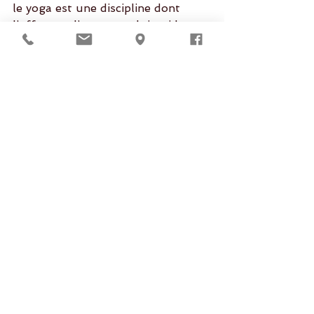
le yoga est une discipline dont 
l’effet est d’amener celui qui le 
pratique a un état d’unité.
Le yoga, discipline de l’unité, nous 
offre des outils pour le corps, pour 
l’esprit, pour la Vie. Nous 
souhaitons que cet espace nous 
permette de nous faire découvrir la 
richesse millénaire de cet art de 
vivre ainsi que notre propre 
richesse.